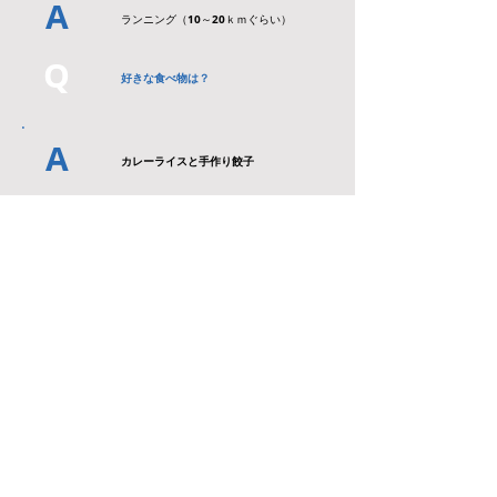
A
ランニング（10～20ｋｍぐらい）
Q
好きな食べ物は？
A
カレーライスと手作り餃子
Q
自分を動物に例えるとしたら？
A
ネコ
Q
胸が高鳴る時は？