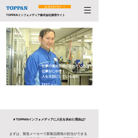
採 用 E N T R Y >
TOPPANインフォメディア株式会社採用サイト
仕事の進め方が任されているので
仕事がしやすく、
人を大切にしている会社
2 0 0 7
年 入 社
小 池 庸 介
Y o s u k e K o i k e
開発販促本部開発一部
# TOPPANインフォメディアに入社を決めた理由は?
まずは、製造メーカーで新製品開発の担当ができる